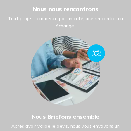
Nous nous rencontrons
Tout projet commence par un café, une rencontre, un
échange.
02
Nous Briefons ensemble
Après avoir validé le devis, nous vous envoyons un