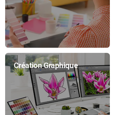
Nous créeons pour vous votre identité visuelle
en cohérence avec tous vos supports de
communication. (Création charte graphique,
logo, déclinaisons..)
EN SAVOIR PLUS
Création Graphique
Création Graphique
Nous créons tous vos supports de
communication (flyer, affiche, brochure produit,
bulletin municipal, mascotte..)
EN SAVOIR PLUS