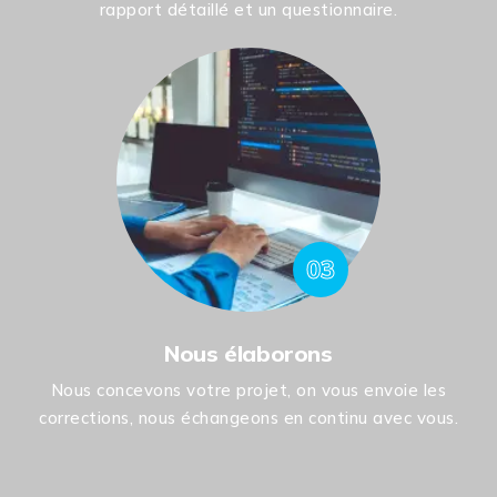
rapport détaillé et un questionnaire.
03
Nous élaborons
Nous concevons votre projet, on vous envoie les
corrections, nous échangeons en continu avec vous.