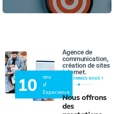
EN SAVOIR PLUS
Agence de
communication,
création de sites
internet.
ans
10
QUI SOMMES NOUS ?
d'
Experience
Nous offrons
des