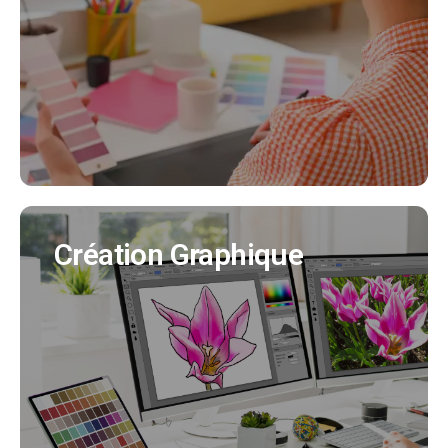
Nous créeons pour vous votre identité visuelle
en cohérence avec tous vos supports de
communication. (Création charte graphique,
logo, déclinaisons..)
EN SAVOIR PLUS
Création Graphique
Création Graphique
Nous créons tous vos supports de
communication (flyer, affiche, brochure produit,
bulletin municipal, mascotte..)
EN SAVOIR PLUS