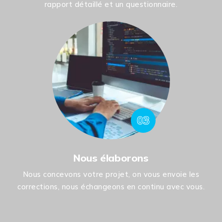
rapport détaillé et un questionnaire.
03
Nous élaborons
Nous concevons votre projet, on vous envoie les
corrections, nous échangeons en continu avec vous.