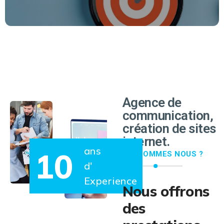
EN SAVOIR PLUS
Agence de
communication,
création de sites
internet.
ans
10
QUI SOMMES NOUS ?
d'
Experience
Nous offrons
des