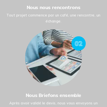
Nous nous rencontrons
Tout projet commence par un café, une rencontre, un
échange.
02
Nous Briefons ensemble
Après avoir validé le devis, nous vous envoyons un