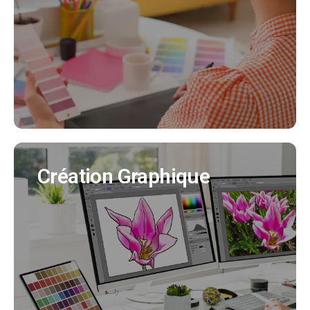
Nous créeons pour vous votre identité visuelle
en cohérence avec tous vos supports de
communication. (Création charte graphique,
logo, déclinaisons..)
EN SAVOIR PLUS
Création Graphique
Création Graphique
Nous créons tous vos supports de
communication (flyer, affiche, brochure produit,
bulletin municipal, mascotte..)
EN SAVOIR PLUS