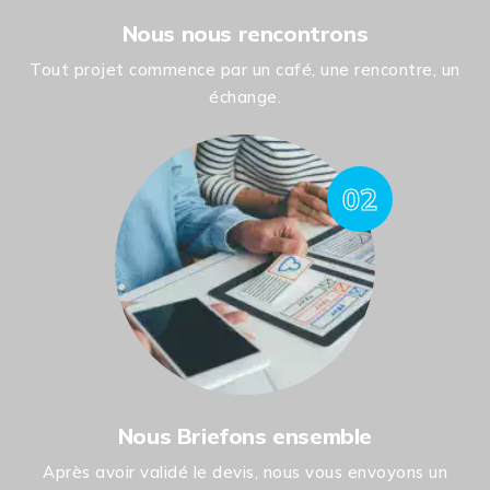
Nous nous rencontrons
Tout projet commence par un café, une rencontre, un
échange.
02
Nous Briefons ensemble
Après avoir validé le devis, nous vous envoyons un