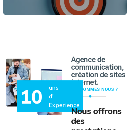
EN SAVOIR PLUS
Agence de
communication,
création de sites
internet.
ans
10
QUI SOMMES NOUS ?
d'
Experience
Nous offrons
des