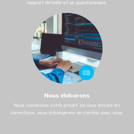
rapport détaillé et un questionnaire.
03
Nous élaborons
Nous concevons votre projet, on vous envoie les
corrections, nous échangeons en continu avec vous.