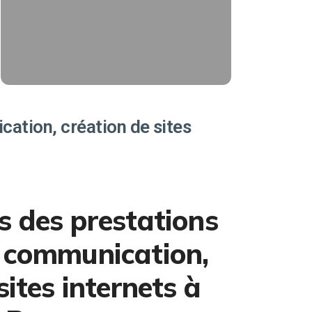
trafic magasin, de ventes sur votre
e-shop, d'appels téléphonique.
Affiliés Ads
EN SAVOIR PLUS
ation, création de sites
s des prestations
 communication,
sites internets à