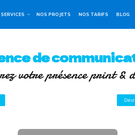
SERVICES
NOS PROJETS
NOS TARIFS
BLOG
ence de communicat
rez votre présence print & d
Décr