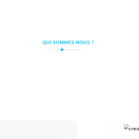
QUI SOMMES NOUS ?
 offrons des solutions 
 au service de votre visib