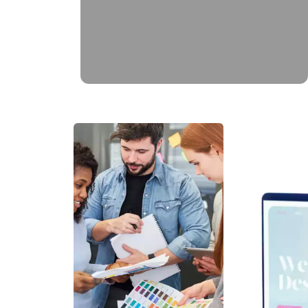
brochure produit, bulletin municipal,
mascotte..)
EN SAVOIR PLUS