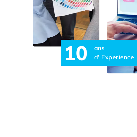
10
ans
d' Experience