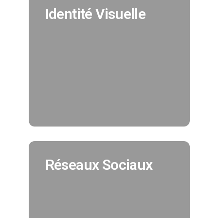
Identité Visuelle
Identité Visuelle
Nous créeons pour vous votre
identité visuelle en cohérence avec
tous vos supports de
communication. (Création charte
graphique, logo, déclinaisons..)
EN SAVOIR PLUS
Réseaux Sociaux
Réseaux Sociaux
Nous assurons pour vous la
promotion de vos réseaux sociaux et
vous offrons la possibilité
d'augmenter votre nombre de