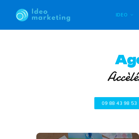
IDEO
Ag
Accèlé
09 88 43 98 53