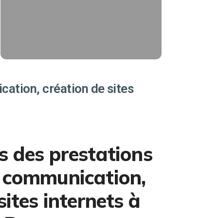
trafic magasin, de ventes sur votre
e-shop, d'appels téléphonique.
Affiliés Ads
EN SAVOIR PLUS
ation, création de sites
s des prestations
 communication,
sites internets à