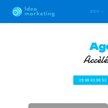
IDEO
Ag
Accèlé
09 88 43 98 53