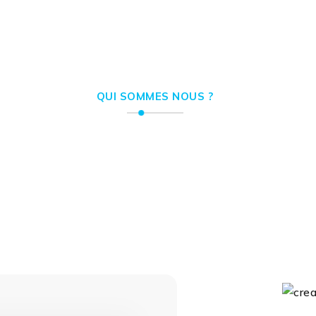
QUI SOMMES NOUS ?
 offrons des solutions 
 au service de votre visib