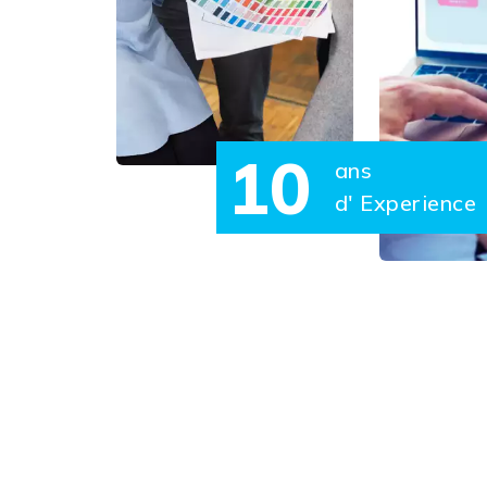
10
ans
d' Experience