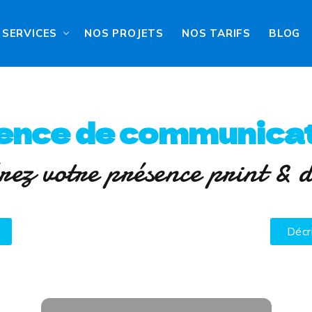
SERVICES
NOS PROJETS
NOS TARIFS
BLOG
ence de communicat
rez votre présence print & d
Décr