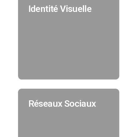
Identité Visuelle
Identité Visuelle
Nous créeons pour vous votre
identité visuelle en cohérence avec
tous vos supports de
communication. (Création charte
graphique, logo, déclinaisons..)
EN SAVOIR PLUS
Réseaux Sociaux
Réseaux Sociaux
Nous assurons pour vous la
promotion de vos réseaux sociaux et
vous offrons la possibilité
d'augmenter votre nombre de