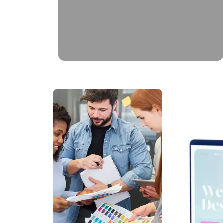
brochure produit, bulletin municipal,
mascotte..)
EN SAVOIR PLUS