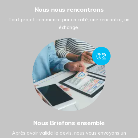
Nous nous rencontrons
Tout projet commence par un café, une rencontre, un
échange.
02
Nous Briefons ensemble
Après avoir validé le devis, nous vous envoyons un