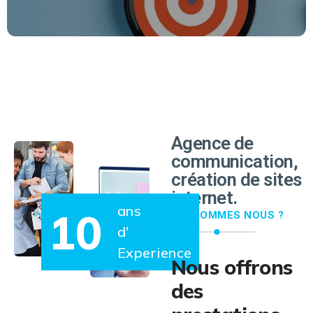
EN SAVOIR PLUS
Agence de
communication,
création de sites
internet.
ans
10
QUI SOMMES NOUS ?
d'
Experience
Nous offrons
des