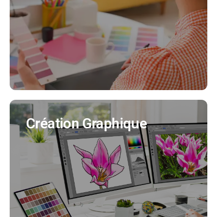
Nous créeons pour vous votre identité visuelle
en cohérence avec tous vos supports de
communication. (Création charte graphique,
logo, déclinaisons..)
EN SAVOIR PLUS
Création Graphique
Création Graphique
Nous créons tous vos supports de
communication (flyer, affiche, brochure produit,
bulletin municipal, mascotte..)
EN SAVOIR PLUS