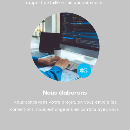
rapport détaillé et un questionnaire.
03
Nous élaborons
Nous concevons votre projet, on vous envoie les
corrections, nous échangeons en continu avec vous.