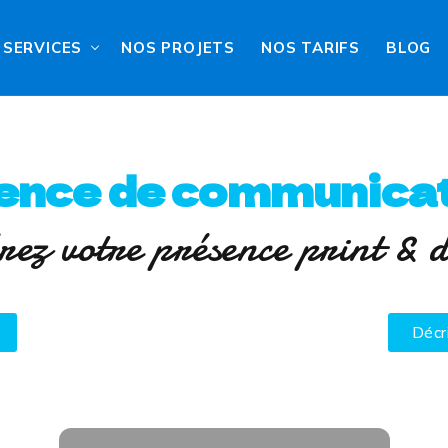
SERVICES
NOS PROJETS
NOS TARIFS
BLOG
ence de communicat
rez votre présence print & d
Décr