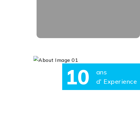
brochure produit, bulletin municipal,
mascotte..)
EN SAVOIR PLUS
10
ans
d' Experience