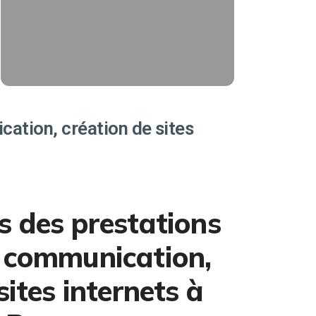
trafic magasin, de ventes sur votre
e-shop, d'appels téléphonique.
Affiliés Ads
EN SAVOIR PLUS
ation, création de sites
s des prestations
 communication,
sites internets à