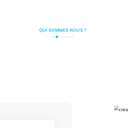
QUI SOMMES NOUS ?
 offrons des solutions 
 au service de votre visib