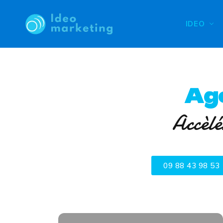
IDEO
Ag
Accèlé
09 88 43 98 53