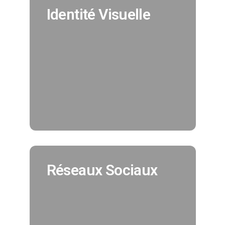
Identité Visuelle
Identité Visuelle
Nous créeons pour vous votre
identité visuelle en cohérence avec
tous vos supports de
communication. (Création charte
graphique, logo, déclinaisons..)
EN SAVOIR PLUS
Réseaux Sociaux
Réseaux Sociaux
Nous assurons pour vous la
promotion de vos réseaux sociaux et
vous offrons la possibilité
d'augmenter votre nombre de