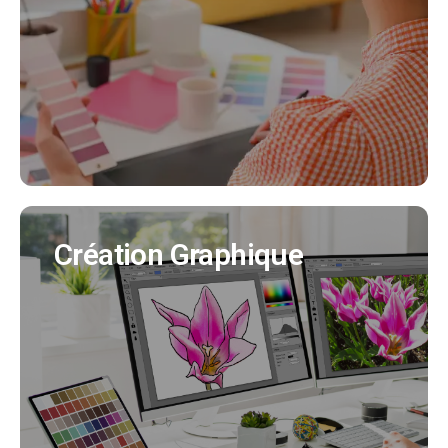
Nous créeons pour vous votre identité visuelle
en cohérence avec tous vos supports de
communication. (Création charte graphique,
logo, déclinaisons..)
EN SAVOIR PLUS
Création Graphique
Création Graphique
Nous créons tous vos supports de
communication (flyer, affiche, brochure produit,
bulletin municipal, mascotte..)
EN SAVOIR PLUS