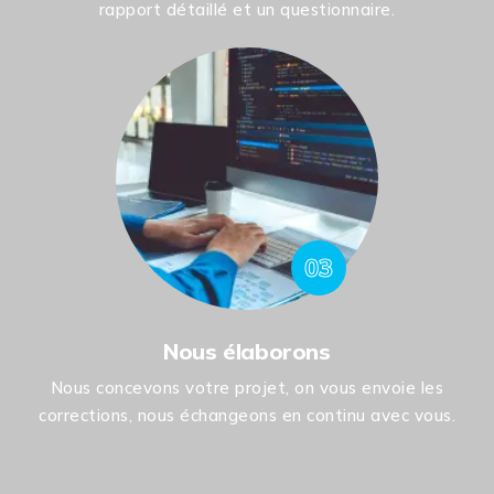
rapport détaillé et un questionnaire.
03
Nous élaborons
Nous concevons votre projet, on vous envoie les
corrections, nous échangeons en continu avec vous.