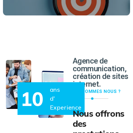
EN SAVOIR PLUS
Agence de
communication,
création de sites
internet.
ans
10
QUI SOMMES NOUS ?
d'
Experience
Nous offrons
des