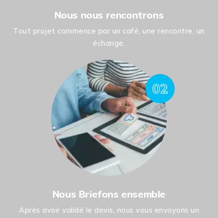
Nous nous rencontrons
Tout projet commence par un café, une rencontre, un
échange.
02
Nous Briefons ensemble
Après avoir validé le devis, nous vous envoyons un