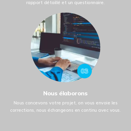
rapport détaillé et un questionnaire.
03
Nous élaborons
Nous concevons votre projet, on vous envoie les
corrections, nous échangeons en continu avec vous.