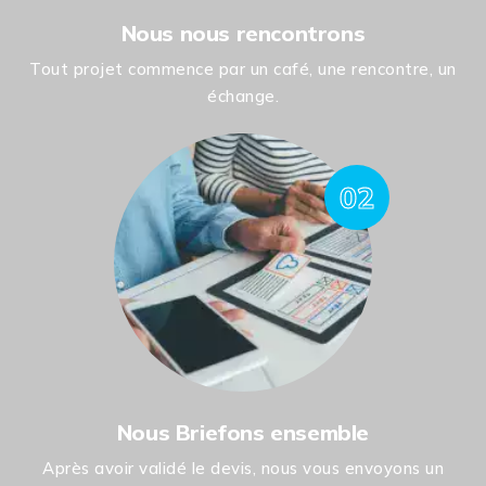
Nous nous rencontrons
Tout projet commence par un café, une rencontre, un
échange.
02
Nous Briefons ensemble
Après avoir validé le devis, nous vous envoyons un