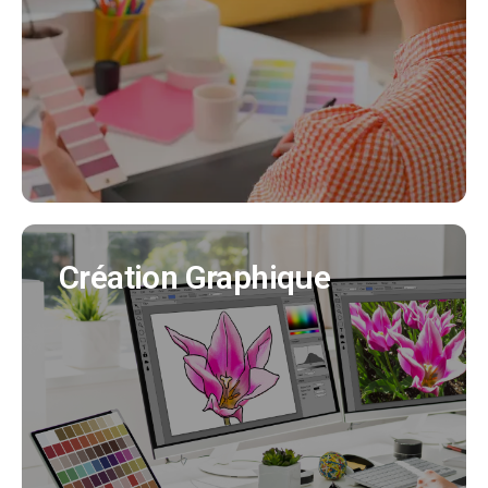
Nous créeons pour vous votre identité visuelle
en cohérence avec tous vos supports de
communication. (Création charte graphique,
logo, déclinaisons..)
EN SAVOIR PLUS
Création Graphique
Création Graphique
Nous créons tous vos supports de
communication (flyer, affiche, brochure produit,
bulletin municipal, mascotte..)
EN SAVOIR PLUS