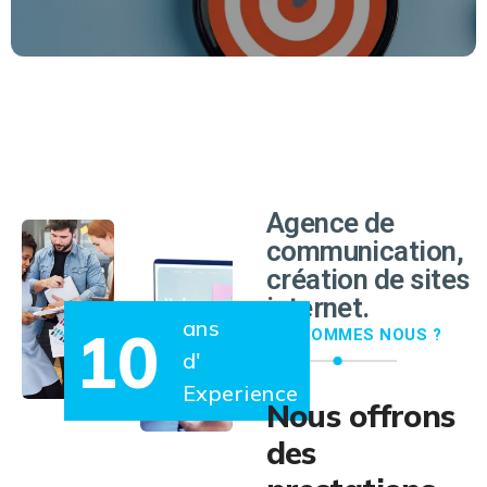
EN SAVOIR PLUS
Agence de
communication,
création de sites
internet.
ans
10
QUI SOMMES NOUS ?
d'
Experience
Nous offrons
des