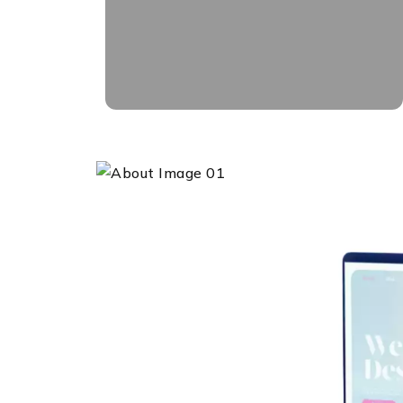
brochure produit, bulletin municipal,
mascotte..)
EN SAVOIR PLUS