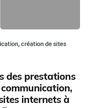
trafic magasin, de ventes sur votre
e-shop, d'appels téléphonique.
Affiliés Ads
EN SAVOIR PLUS
ation, création de sites
s des prestations
 communication,
sites internets à