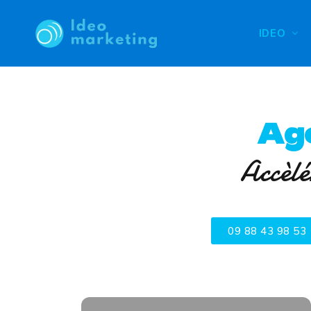
IDEO
Ag
Accèlé
09 88 43 98 53