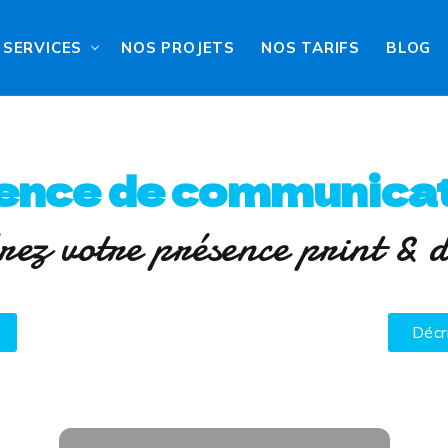
SERVICES
NOS PROJETS
NOS TARIFS
BLOG
ence de communicat
rez votre présence print & d
Décr