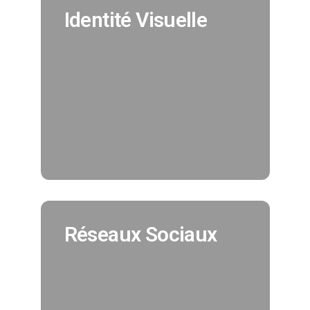
Identité Visuelle
Identité Visuelle
Nous créeons pour vous votre
identité visuelle en cohérence avec
tous vos supports de
communication. (Création charte
graphique, logo, déclinaisons..)
EN SAVOIR PLUS
Réseaux Sociaux
Réseaux Sociaux
Nous assurons pour vous la
promotion de vos réseaux sociaux et
vous offrons la possibilité
d'augmenter votre nombre de