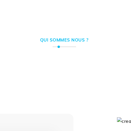
QUI SOMMES NOUS ?
 offrons des solutions 
 au service de votre visib