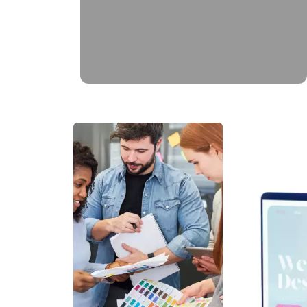
brochure produit, bulletin municipal,
mascotte..)
EN SAVOIR PLUS