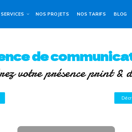
SERVICES
NOS PROJETS
NOS TARIFS
BLOG
ence de communicat
rez votre présence print & d
Décr