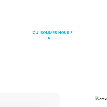
QUI SOMMES NOUS ?
 offrons des solutions 
 au service de votre visib