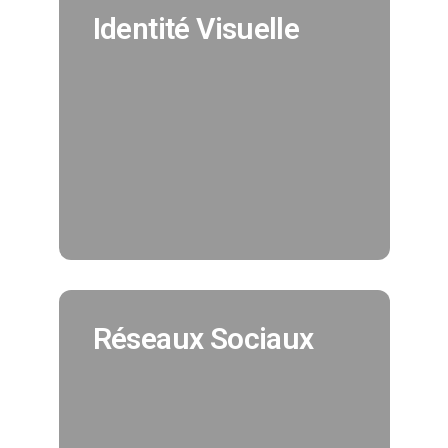
Identité Visuelle
Identité Visuelle
Nous créeons pour vous votre
identité visuelle en cohérence avec
tous vos supports de
communication. (Création charte
graphique, logo, déclinaisons..)
EN SAVOIR PLUS
Réseaux Sociaux
Réseaux Sociaux
Nous assurons pour vous la
promotion de vos réseaux sociaux et
vous offrons la possibilité
d'augmenter votre nombre de