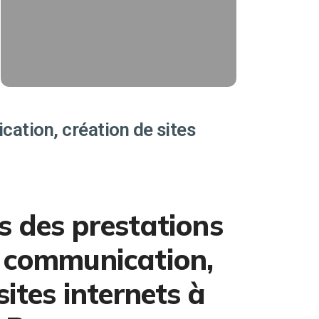
trafic magasin, de ventes sur votre
e-shop, d'appels téléphonique.
Affiliés Ads
EN SAVOIR PLUS
ation, création de sites
s des prestations
 communication,
sites internets à