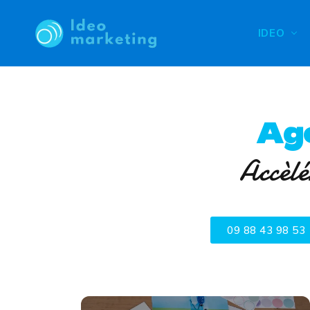
IDEO
Ag
Accèlé
09 88 43 98 53