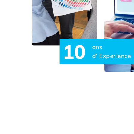
10
ans
d' Experience