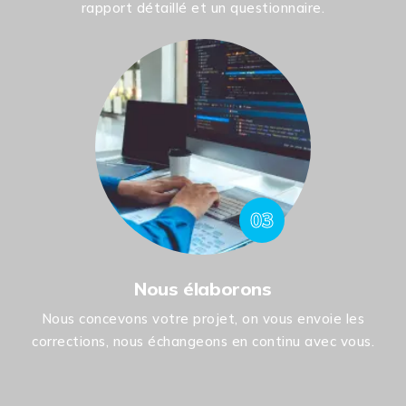
rapport détaillé et un questionnaire.
03
Nous élaborons
Nous concevons votre projet, on vous envoie les
corrections, nous échangeons en continu avec vous.