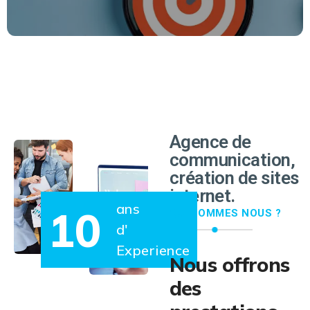
EN SAVOIR PLUS
Agence de
communication,
création de sites
internet.
ans
10
QUI SOMMES NOUS ?
d'
Experience
Nous offrons
des