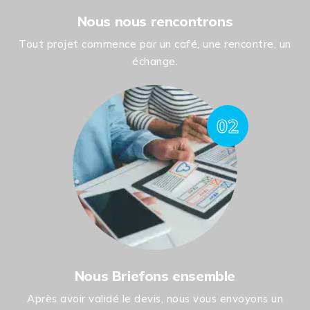
Nous nous rencontrons
Tout projet commence par un café, une rencontre, un
échange.
02
Nous Briefons ensemble
Après avoir validé le devis, nous vous envoyons un