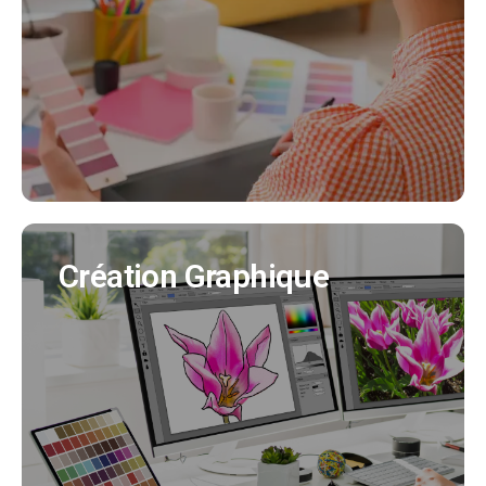
Nous créeons pour vous votre identité visuelle
en cohérence avec tous vos supports de
communication. (Création charte graphique,
logo, déclinaisons..)
EN SAVOIR PLUS
Création Graphique
Création Graphique
Nous créons tous vos supports de
communication (flyer, affiche, brochure produit,
bulletin municipal, mascotte..)
EN SAVOIR PLUS