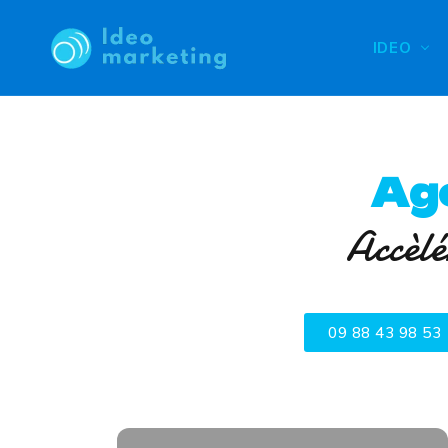
IDEO
Ag
Accèlé
09 88 43 98 53