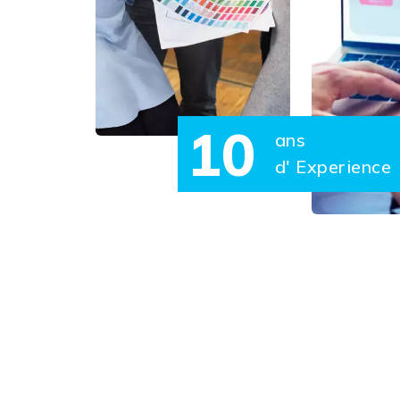
10
ans
d' Experience