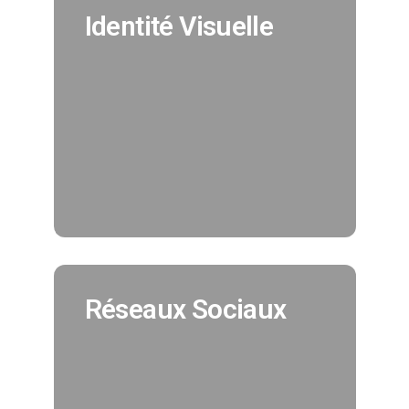
Identité Visuelle
Identité Visuelle
Nous créeons pour vous votre
identité visuelle en cohérence avec
tous vos supports de
communication. (Création charte
graphique, logo, déclinaisons..)
EN SAVOIR PLUS
Réseaux Sociaux
Réseaux Sociaux
Nous assurons pour vous la
promotion de vos réseaux sociaux et
vous offrons la possibilité
d'augmenter votre nombre de