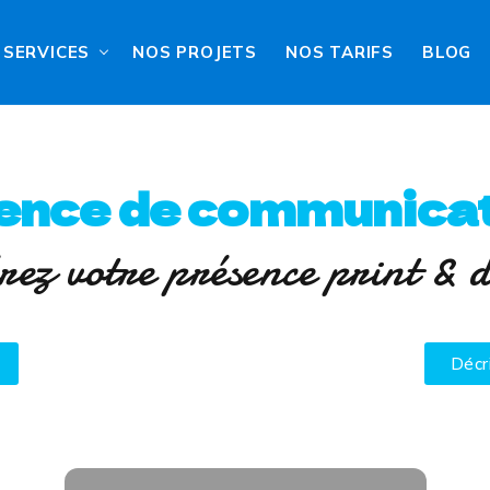
SERVICES
NOS PROJETS
NOS TARIFS
BLOG
ence de communicat
rez votre présence print & d
Décr