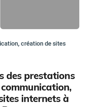
trafic magasin, de ventes sur votre
e-shop, d'appels téléphonique.
Affiliés Ads
EN SAVOIR PLUS
ation, création de sites
s des prestations
 communication,
sites internets à