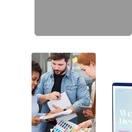
brochure produit, bulletin municipal,
mascotte..)
EN SAVOIR PLUS