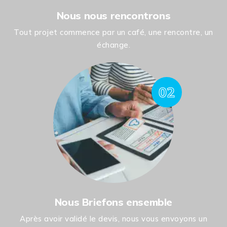
Nous nous rencontrons
Tout projet commence par un café, une rencontre, un
échange.
02
Nous Briefons ensemble
Après avoir validé le devis, nous vous envoyons un