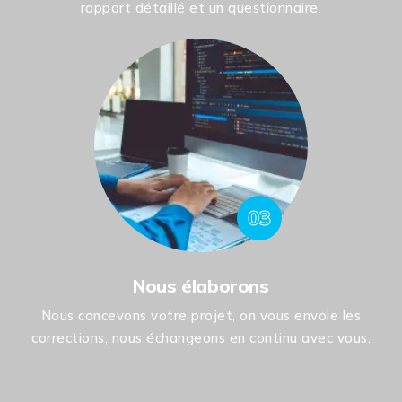
rapport détaillé et un questionnaire.
03
Nous élaborons
Nous concevons votre projet, on vous envoie les
corrections, nous échangeons en continu avec vous.