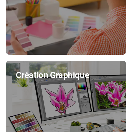
Nous créeons pour vous votre identité visuelle
en cohérence avec tous vos supports de
communication. (Création charte graphique,
logo, déclinaisons..)
EN SAVOIR PLUS
Création Graphique
Création Graphique
Nous créons tous vos supports de
communication (flyer, affiche, brochure produit,
bulletin municipal, mascotte..)
EN SAVOIR PLUS