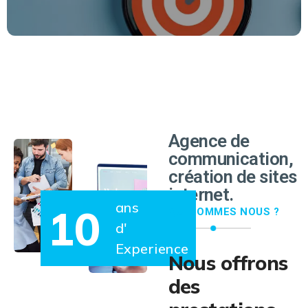
EN SAVOIR PLUS
Agence de
communication,
création de sites
internet.
ans
10
QUI SOMMES NOUS ?
d'
Experience
Nous offrons
des