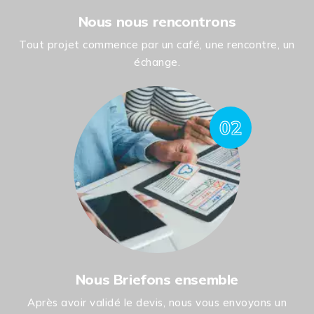
Nous nous rencontrons
Tout projet commence par un café, une rencontre, un
échange.
02
Nous Briefons ensemble
Après avoir validé le devis, nous vous envoyons un