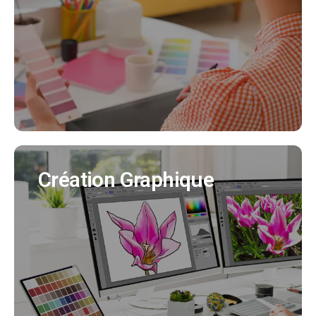
Nous créeons pour vous votre identité visuelle
en cohérence avec tous vos supports de
communication. (Création charte graphique,
logo, déclinaisons..)
EN SAVOIR PLUS
Création Graphique
Création Graphique
Nous créons tous vos supports de
communication (flyer, affiche, brochure produit,
bulletin municipal, mascotte..)
EN SAVOIR PLUS