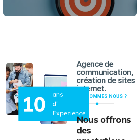
EN SAVOIR PLUS
Agence de
communication,
création de sites
internet.
ans
10
QUI SOMMES NOUS ?
d'
Experience
Nous offrons
des