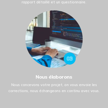
rapport détaillé et un questionnaire.
03
Nous élaborons
Nous concevons votre projet, on vous envoie les
corrections, nous échangeons en continu avec vous.