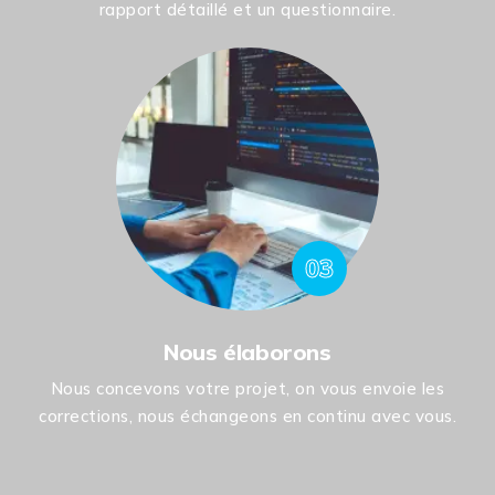
rapport détaillé et un questionnaire.
03
Nous élaborons
Nous concevons votre projet, on vous envoie les
corrections, nous échangeons en continu avec vous.