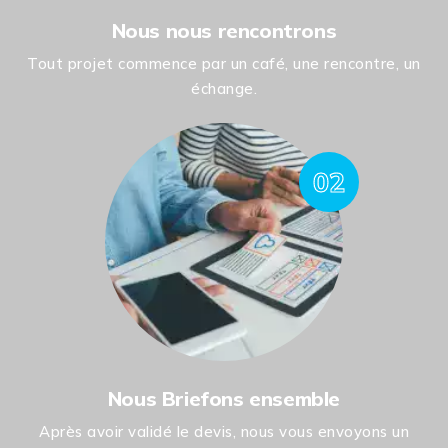
Nous nous rencontrons
Tout projet commence par un café, une rencontre, un
échange.
02
Nous Briefons ensemble
Après avoir validé le devis, nous vous envoyons un