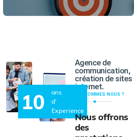
EN SAVOIR PLUS
Agence de
communication,
création de sites
internet.
ans
10
QUI SOMMES NOUS ?
d'
Experience
Nous offrons
des