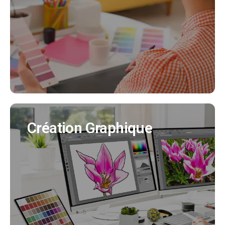
Nous créeons pour vous votre identité visuelle
en cohérence avec tous vos supports de
communication. (Création charte graphique,
logo, déclinaisons..)
EN SAVOIR PLUS
Création Graphique
Création Graphique
Nous créons tous vos supports de
communication (flyer, affiche, brochure produit,
bulletin municipal, mascotte..)
EN SAVOIR PLUS