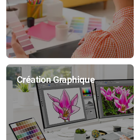
Nous créeons pour vous votre identité visuelle
en cohérence avec tous vos supports de
communication. (Création charte graphique,
logo, déclinaisons..)
EN SAVOIR PLUS
Création Graphique
Création Graphique
Nous créons tous vos supports de
communication (flyer, affiche, brochure produit,
bulletin municipal, mascotte..)
EN SAVOIR PLUS