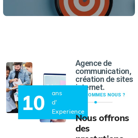
EN SAVOIR PLUS
Agence de
communication,
création de sites
internet.
ans
10
QUI SOMMES NOUS ?
d'
Experience
Nous offrons
des