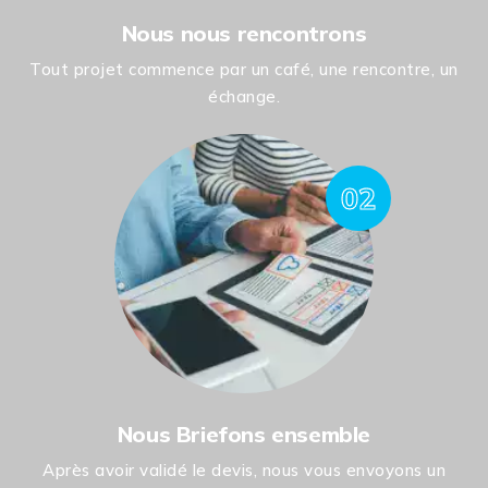
Nous nous rencontrons
Tout projet commence par un café, une rencontre, un
échange.
02
Nous Briefons ensemble
Après avoir validé le devis, nous vous envoyons un