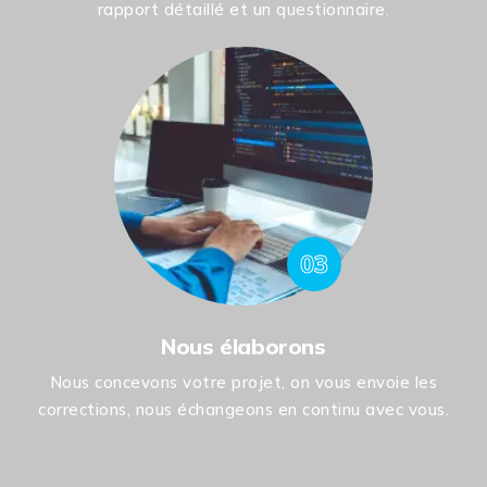
rapport détaillé et un questionnaire.
03
Nous élaborons
Nous concevons votre projet, on vous envoie les
corrections, nous échangeons en continu avec vous.